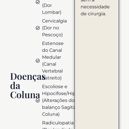
(Dor
necessidade
Lombar)
de cirurgia.
Cervicalgia
(Dor no
Pescoço)
Estenose
do Canal
Medular
(Canal
Vertebral
Doenças
Estreito)
da
Escoliose e
Coluna
Hipocifose/Hipercifose
(Alterações do
balanço Sagital na
Coluna)
Radiculopatia