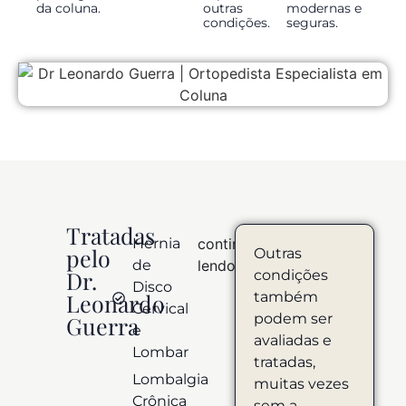
da coluna.
outras
modernas e
condições.
seguras.
Tratadas
Hérnia
continuar
pelo
Outras
de
lendo
Dr.
condições
Disco
Leonardo
também
Cervical
podem ser
Guerra ​
e
avaliadas e
Lombar
tratadas,
Lombalgia
muitas vezes
Crônica
sem a