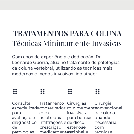
TRATAMENTOS PARA COLUNA
Técnicas Minimamente Invasivas
Com anos de experiência e dedicação, Dr.
Leonardo Guerra, atua no tratamento de patologias
da coluna vertebral, utilizando as técnicas mais
modernas e menos invasivas, incluindo:
Consulta
Tratamento
Cirurgias
Cirurgia
especializada
conservador
minimamente
convencional
para
com
invasivas
da coluna,
avaliação e
fisioterapia,
para hérnias
quando
diagnóstico
infiltrações e
de disco,
necessária,
de
prescrição
estenose
com
patologias
medicamentosa.
espinhal e
técnicas