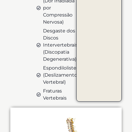
(Dor Irradiada
por
Compressão
Nervosa)
Desgaste dos
Discos
Intervertebrais
(Discopatia
Degenerativa)
Espondilolistese
(Deslizamento
Vertebral)
Fraturas
Vertebrais